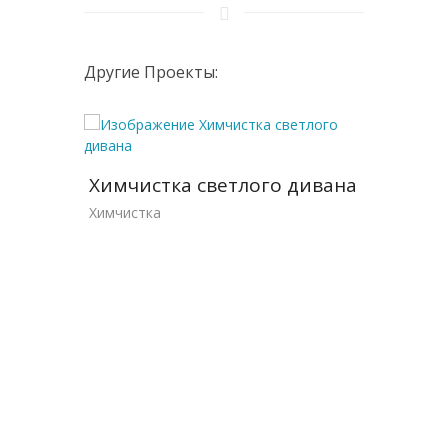
Другие Проекты:
 в
Химчистка светлого дивана
Уборк
тире
празд
Химчистка
Уборка 