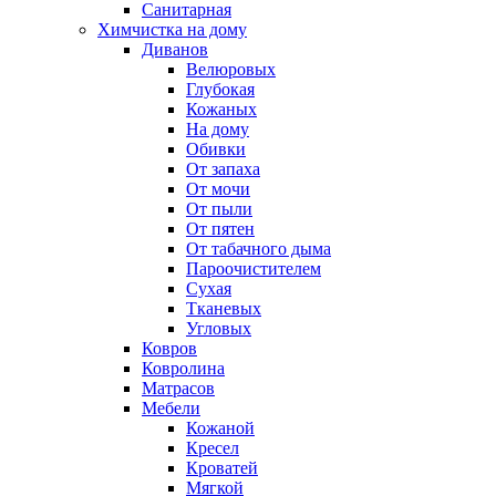
Санитарная
Химчистка на дому
Диванов
Велюровых
Глубокая
Кожаных
На дому
Обивки
От запаха
От мочи
От пыли
От пятен
От табачного дыма
Пароочистителем
Сухая
Тканевых
Угловых
Ковров
Ковролина
Матрасов
Мебели
Кожаной
Кресел
Кроватей
Мягкой