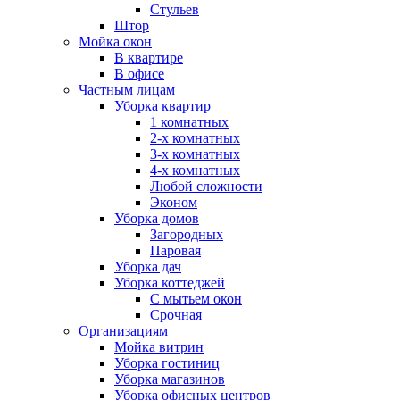
Стульев
Штор
Мойка окон
В квартире
В офисе
Частным лицам
Уборка квартир
1 комнатных
2-х комнатных
3-х комнатных
4-х комнатных
Любой сложности
Эконом
Уборка домов
Загородных
Паровая
Уборка дач
Уборка коттеджей
С мытьем окон
Срочная
Организациям
Мойка витрин
Уборка гостиниц
Уборка магазинов
Уборка офисных центров