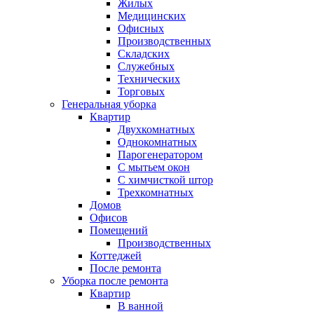
Жилых
Медицинских
Офисных
Производственных
Складских
Служебных
Технических
Торговых
Генеральная уборка
Квартир
Двухкомнатных
Однокомнатных
Парогенератором
С мытьем окон
С химчисткой штор
Трехкомнатных
Домов
Офисов
Помещений
Производственных
Коттеджей
После ремонта
Уборка после ремонта
Квартир
В ванной