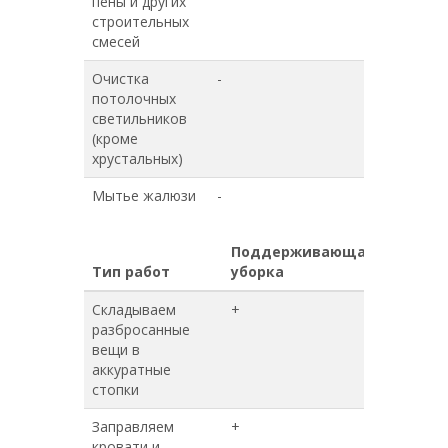
пены и других
строительных
смесей
Очистка
-
-
потолочных
светильников
(кроме
хрустальных)
Мытье жалюзи
-
-
Поддерживающая
Генера
Тип работ
уборка
уборка
Складываем
+
+
разбросанные
вещи в
аккуратные
стопки
Заправляем
+
+
кровати и