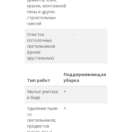
краски, монтажной
пены и других
строительных
смесей
Очистка
-
-
потолочных
светильников
(кроме
хрустальных)
Поддерживающая
Генераль
Тип работ
уборка
уборка
Мытье унитаза
+
+
и биде
Удаление пыли
+
+
со
светильников,
предметов
интерьера и