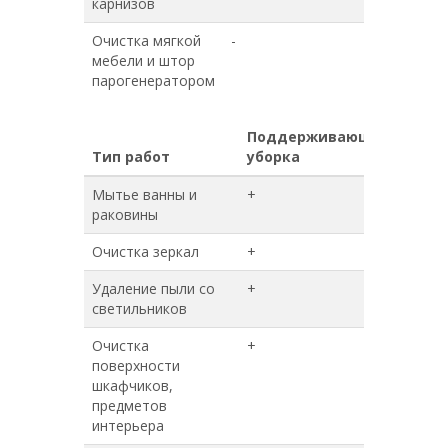
карнизов
Очистка мягкой
-
-
мебели и штор
парогенератором
Поддерживающая
Гене
Тип работ
уборка
убор
Мытье ванны и
+
+
раковины
Очистка зеркал
+
+
Удаление пыли со
+
+
светильников
Очистка
+
+
поверхности
шкафчиков,
предметов
интерьера