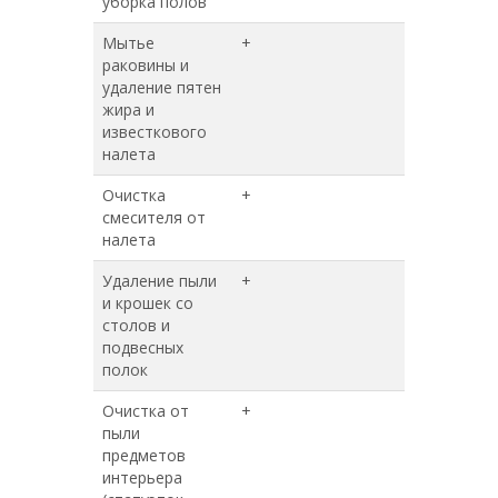
уборка полов
Мытье
+
+
раковины и
удаление пятен
жира и
известкового
налета
Очистка
+
+
смесителя от
налета
Удаление пыли
+
+
и крошек со
столов и
подвесных
полок
Очистка от
+
+
пыли
предметов
интерьера