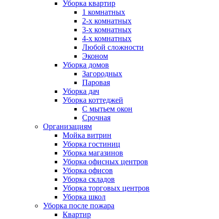
Уборка квартир
1 комнатных
2-х комнатных
3-х комнатных
4-х комнатных
Любой сложности
Эконом
Уборка домов
Загородных
Паровая
Уборка дач
Уборка коттеджей
С мытьем окон
Срочная
Организациям
Мойка витрин
Уборка гостиниц
Уборка магазинов
Уборка офисных центров
Уборка офисов
Уборка складов
Уборка торговых центров
Уборка школ
Уборка после пожара
Квартир