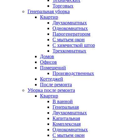
Технических
Торговых
Генеральная уборка
Квартир
Двухкомнатных
Однокомнатных
Парогенератором
С мытьем окон
С химчисткой штор
Трехкомнатных
Домов
Офисов
Помещений
Производственных
Коттеджей
После ремонта
Уборка после ремонта
Квартир
В ванной
Генеральная
Двухкомнатных
Капитальная
Комплексная
Однокомнатных
С мытьем окон