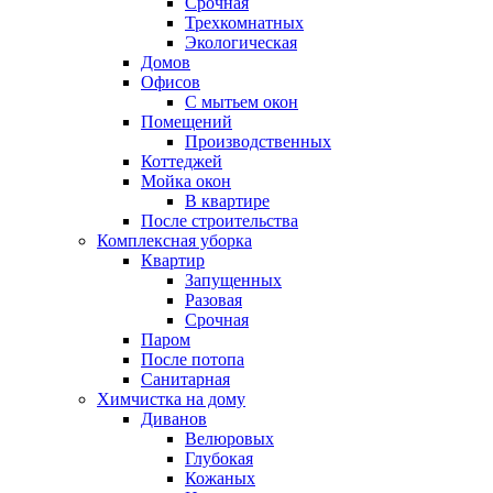
Срочная
Трехкомнатных
Экологическая
Домов
Офисов
С мытьем окон
Помещений
Производственных
Коттеджей
Мойка окон
В квартире
После строительства
Комплексная уборка
Квартир
Запущенных
Разовая
Срочная
Паром
После потопа
Санитарная
Химчистка на дому
Диванов
Велюровых
Глубокая
Кожаных