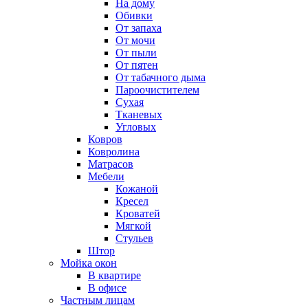
На дому
Обивки
От запаха
От мочи
От пыли
От пятен
От табачного дыма
Пароочистителем
Сухая
Тканевых
Угловых
Ковров
Ковролина
Матрасов
Мебели
Кожаной
Кресел
Кроватей
Мягкой
Стульев
Штор
Мойка окон
В квартире
В офисе
Частным лицам