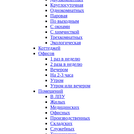
Круглосуточная
Однокомнатных
Паровая
По выходным
С окнами
С химчисткой
Трехкомнатных
Экологическая
Коттеджей
Офисов
1 раз в неделю
2 раза в неделю
Вечером
На 2-3 часа
Утром
Утром или вечером
Помещений
В ЛПУ
Жилых
Медицинских
Офисных
Производственных
Складских
Служебных