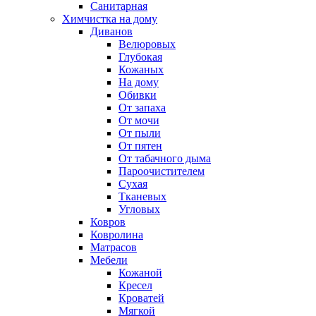
Санитарная
Химчистка на дому
Диванов
Велюровых
Глубокая
Кожаных
На дому
Обивки
От запаха
От мочи
От пыли
От пятен
От табачного дыма
Пароочистителем
Сухая
Тканевых
Угловых
Ковров
Ковролина
Матрасов
Мебели
Кожаной
Кресел
Кроватей
Мягкой