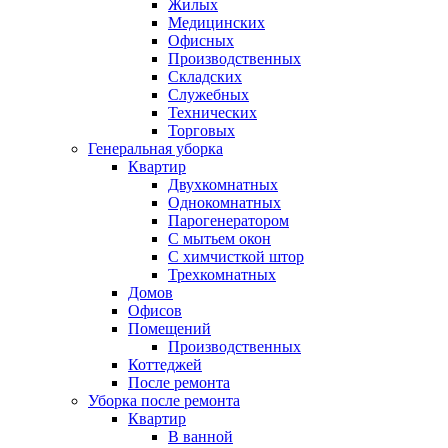
Жилых
Медицинских
Офисных
Производственных
Складских
Служебных
Технических
Торговых
Генеральная уборка
Квартир
Двухкомнатных
Однокомнатных
Парогенератором
С мытьем окон
С химчисткой штор
Трехкомнатных
Домов
Офисов
Помещений
Производственных
Коттеджей
После ремонта
Уборка после ремонта
Квартир
В ванной