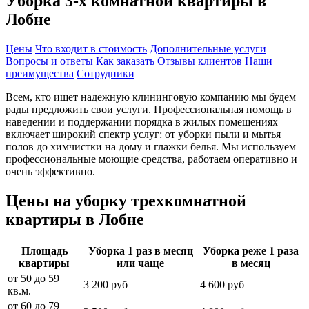
Уборка 3-х комнатной квартиры в
Лобне
Цены
Что входит в стоимость
Дополнительные услуги
Вопросы и ответы
Как заказать
Отзывы клиентов
Наши
преимущества
Сотрудники
Всем, кто ищет надежную клининговую компанию мы будем
рады предложить свои услуги. Профессиональная помощь в
наведении и поддержании порядка в жилых помещениях
включает широкий спектр услуг: от уборки пыли и мытья
полов до химчистки на дому и глажки белья. Мы используем
профессиональные моющие средства, работаем оперативно и
очень эффективно.
Цены на уборку трехкомнатной
квартиры в Лобне
Площадь
Уборка 1 раз в месяц
Уборка реже 1 раза
квартиры
или чаще
в месяц
от 50 до 59
3 200 руб
4 600 руб
кв.м.
от 60 до 79