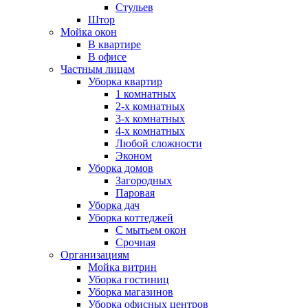
Стульев
Штор
Мойка окон
В квартире
В офисе
Частным лицам
Уборка квартир
1 комнатных
2-х комнатных
3-х комнатных
4-х комнатных
Любой сложности
Эконом
Уборка домов
Загородных
Паровая
Уборка дач
Уборка коттеджей
С мытьем окон
Срочная
Организациям
Мойка витрин
Уборка гостиниц
Уборка магазинов
Уборка офисных центров