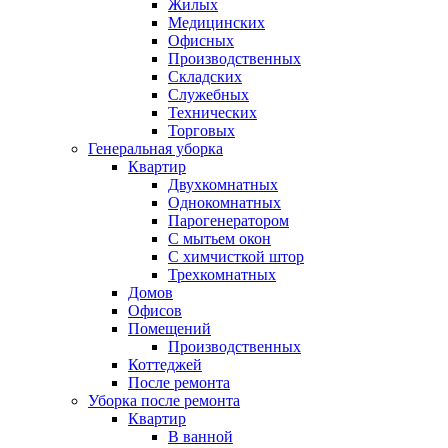
Жилых
Медицинских
Офисных
Производственных
Складских
Служебных
Технических
Торговых
Генеральная уборка
Квартир
Двухкомнатных
Однокомнатных
Парогенератором
С мытьем окон
С химчисткой штор
Трехкомнатных
Домов
Офисов
Помещений
Производственных
Коттеджей
После ремонта
Уборка после ремонта
Квартир
В ванной