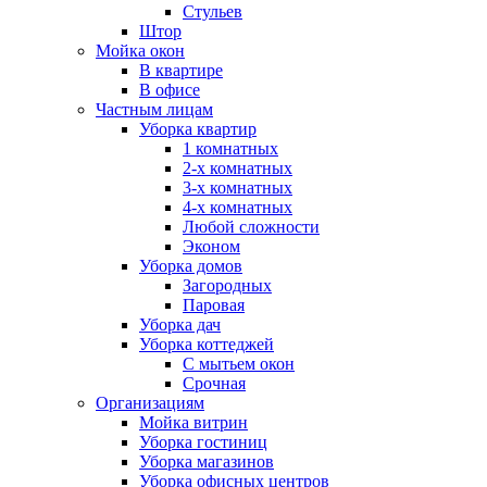
Стульев
Штор
Мойка окон
В квартире
В офисе
Частным лицам
Уборка квартир
1 комнатных
2-х комнатных
3-х комнатных
4-х комнатных
Любой сложности
Эконом
Уборка домов
Загородных
Паровая
Уборка дач
Уборка коттеджей
С мытьем окон
Срочная
Организациям
Мойка витрин
Уборка гостиниц
Уборка магазинов
Уборка офисных центров