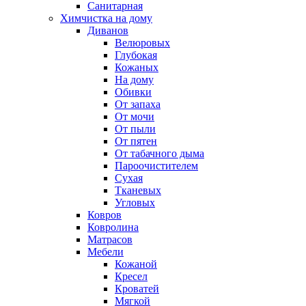
Санитарная
Химчистка на дому
Диванов
Велюровых
Глубокая
Кожаных
На дому
Обивки
От запаха
От мочи
От пыли
От пятен
От табачного дыма
Пароочистителем
Сухая
Тканевых
Угловых
Ковров
Ковролина
Матрасов
Мебели
Кожаной
Кресел
Кроватей
Мягкой