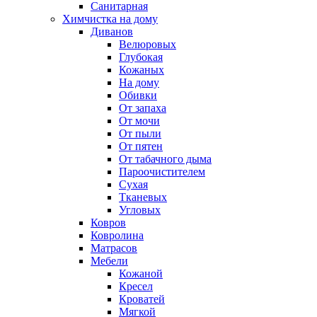
Санитарная
Химчистка на дому
Диванов
Велюровых
Глубокая
Кожаных
На дому
Обивки
От запаха
От мочи
От пыли
От пятен
От табачного дыма
Пароочистителем
Сухая
Тканевых
Угловых
Ковров
Ковролина
Матрасов
Мебели
Кожаной
Кресел
Кроватей
Мягкой