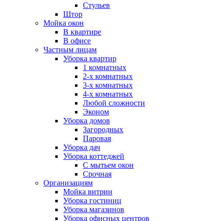
Стульев
Штор
Мойка окон
В квартире
В офисе
Частным лицам
Уборка квартир
1 комнатных
2-х комнатных
3-х комнатных
4-х комнатных
Любой сложности
Эконом
Уборка домов
Загородных
Паровая
Уборка дач
Уборка коттеджей
С мытьем окон
Срочная
Организациям
Мойка витрин
Уборка гостиниц
Уборка магазинов
Уборка офисных центров