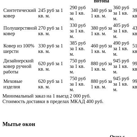
потопа
290 руб
360 руб
Синтетический
245 руб за 1
340 руб за
39
за 1 кв.
за 1 кв.
ковер
кв. м.
1 кв. м.
кв
м.
м.
330 руб
405 руб
Полушерстяной
270 руб за 1
380 руб за
43
за 1 кв.
за 1 кв.
ковер
кв. м.
1 кв. м.
кв
м.
м.
385 руб
490 руб
Ковер из 100%
330 руб за 1
460 руб за
51
за 1 кв.
за 1 кв.
шерсти
кв. м.
1 кв. м.
кв
м.
м.
Дизайнерский
750 руб
945 руб
620 руб за 1
880 руб за
99
ковер ручной
за 1 кв.
за 1 кв.
кв. м.
1 кв. м.
кв
работы
м.
м.
750 руб
945 руб
Меховые
620 руб за 1
880 руб за
99
за 1 кв.
за 1 кв.
изделия
кв. м.
1 кв. м.
кв
м.
м.
Минимальный заказ на 1 выезд 2 000 руб.
Стоимость доставки в пределах МКАД 400 руб.
Мытье окон
Окна с