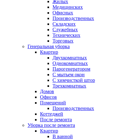
Жилых
Медицинских
Офисных
Производственных
Складских
Служебных
Технических
Торговых
Генеральная уборка
Квартир
Двухкомнатных
Однокомнатных
Парогенератором
С мытьем окон
С химчисткой штор
Трехкомнатных
Домов
Офисов
Помещений
Производственных
Коттеджей
После ремонта
Уборка после ремонта
Квартир
В ванной